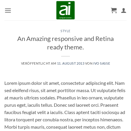
Zum
Inhalt
springen
STYLE
An Amazing responsive and Retina
ready theme.
VERÖFFENTLICHT AM
11. AUGUST 2013
VON
IVO SASSE
Lorem ipsum dolor sit amet, consectetur adipiscing elit. Nam
sed eleifend risus, sit amet porttitor massa. Ut vulputate felis
at mauris ultrices sodales. Phasellus in leo ornare, vulputate
purus eget, iaculis tellus. Donec sed laoreet orci. Praesent
faucibus feugiat velit a iaculis. Class aptent taciti sociosqu ad
litora torquent per conubia nostra, per inceptos himenaeos.
Morbi turpis mauris, consequat laoreet metus non, dictum