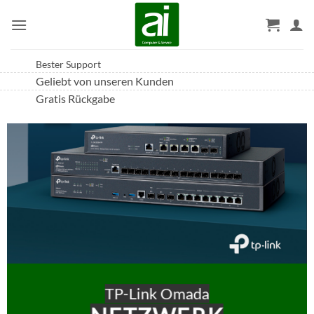
Zum
Inhalt
springen
Bester Support
Geliebt von unseren Kunden
Gratis Rückgabe
TP-Link Omada