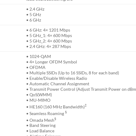
• 2.4 GHz
• 5 GHz
• 6 GHz
• 6 GHz: 4× 1201 Mbps
• 5 GHz_1: 4× 600 Mbps
• 5 GHz_2: 4× 600 Mbps
• 2.4 GHz: 4× 287 Mbps
• 1024-QAM
• 4× Longer OFDM Symbol
• OFDMA
• Multiple SSIDs (Up to 16 SSIDs, 8 for each band)
• Enable/Disable Wireless Radio
• Automatic Channel Assignment
• Transmit Power Control (Adjust Transmit Power on dBm
• QoS(WMM)
• MU-MIMO
‡
• HE160 (160 MHz Bandwidth)
§
• Seamless Roaming
§
• Omada Mesh
• Band Steering
• Load Balance