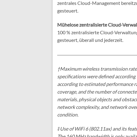
zentrales Cloud-Management bereitzus
gesteuert.
Mühelose zentralisierte Cloud-Verwal
100 % zentralisierte Cloud-Verwaltun
gesteuert, überall und jederzeit.
____________________________________________________
†Maximum wireless transmission rates 
specifications were defined according
according to estimated performance rat
coverage, and the number of connected 
materials, physical objects and obstacl
network complexity, and network overhe
condition.
‡Use of WiFi 6 (802.11ax) and its fe
The 160 MHz bandwidth is only availab