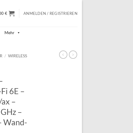
00
€
ANMELDEN / REGISTRIEREN
Mehr
R
/
WIRELESS
–
Fi 6E –
/ax –
6 GHz –
– Wand-