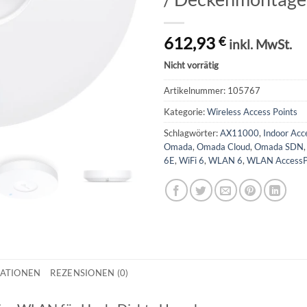
612,93
€
inkl. MwSt.
Nicht vorrätig
Artikelnummer:
105767
Kategorie:
Wireless Access Points
Schlagwörter:
AX11000
,
Indoor Acc
Omada
,
Omada Cloud
,
Omada SDN
6E
,
WiFi 6
,
WLAN 6
,
WLAN AccessP
MATIONEN
REZENSIONEN (0)