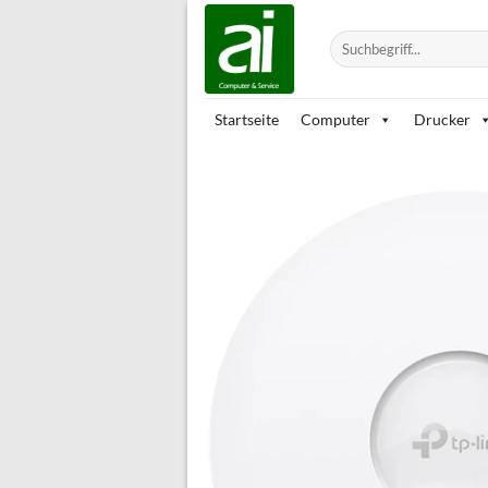
Zum
Inhalt
Suchen
nach:
springen
Startseite
Computer
Drucker