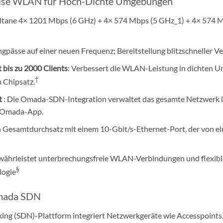
ise WLAN für Hoch-Dichte Umgebungen
ultane 4× 1201 Mbps (6 GHz) + 4× 574 Mbps (5 GHz_1) + 4× 574 M
ngpässe auf einer neuen Frequenz; Bereitstellung blitzschneller 
 bis zu 2000 Clients
: Verbessert die WLAN-Leistung in dicht
†
 Chipsatz.
t
: Die Omada-SDN-Integration verwaltet das gesamte Netzwerk lo
e Omada-App.
en Gesamtdurchsatz mit einem 10-Gbit/s-Ethernet-Port, der von e
währleistet unterbrechungsfreie WLAN-Verbindungen und flexible
§
ogie
Omada SDN
ng (SDN)-Plattform integriert Netzwerkgeräte wie Accesspoints,