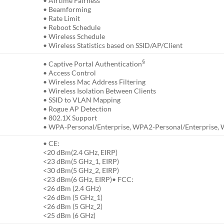
• Airtime Fairness
• Beamforming
• Rate Limit
• Reboot Schedule
• Wireless Schedule
• Wireless Statistics based on SSID/AP/Client
§
• Captive Portal Authentication
• Access Control
• Wireless Mac Address Filtering
• Wireless Isolation Between Clients
• SSID to VLAN Mapping
• Rogue AP Detection
• 802.1X Support
• WPA-Personal/Enterprise, WPA2-Personal/Enterprise, 
• CE:
<20 dBm(2.4 GHz, EIRP)
<23 dBm(5 GHz_1, EIRP)
<30 dBm(5 GHz_2, EIRP)
<23 dBm(6 GHz, EIRP)• FCC:
<26 dBm (2.4 GHz)
<26 dBm (5 GHz_1)
<26 dBm (5 GHz_2)
<25 dBm (6 GHz)