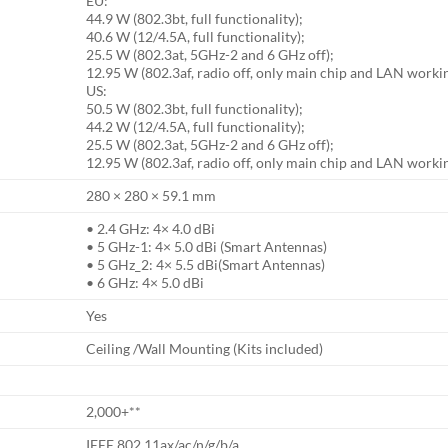
EU:
44.9 W (802.3bt, full functionality);
40.6 W (12/4.5A, full functionality);
25.5 W (802.3at, 5GHz-2 and 6 GHz off);
12.95 W (802.3af, radio off, only main chip and LAN worki
US:
50.5 W (802.3bt, full functionality);
44.2 W (12/4.5A, full functionality);
25.5 W (802.3at, 5GHz-2 and 6 GHz off);
12.95 W (802.3af, radio off, only main chip and LAN worki
280 × 280 × 59.1 mm
• 2.4 GHz: 4× 4.0 dBi
• 5 GHz-1: 4× 5.0 dBi (Smart Antennas)
• 5 GHz_2: 4× 5.5 dBi(Smart Antennas)
• 6 GHz: 4× 5.0 dBi
Yes
Ceiling /Wall Mounting (Kits included)
2,000+**
IEEE 802.11ax/ac/n/g/b/a