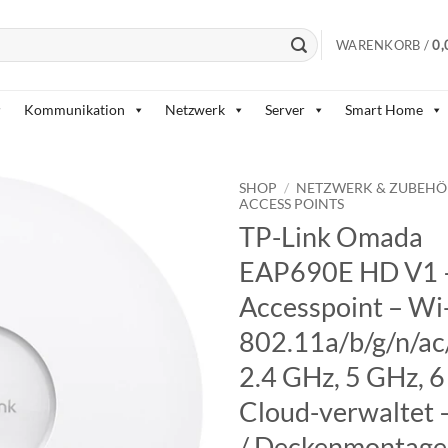
WARENKORB /
0,
Kommunikation
Netzwerk
Server
Smart Home
SHOP
/
NETZWERK & ZUBEHÖ
ACCESS POINTS
TP-Link Omada
BESTELLLISTE
EAP690E HD V1 
Accesspoint – Wi-
802.11a/b/g/n/ac
2.4 GHz, 5 GHz, 
Cloud-verwaltet 
/ Deckenmontage