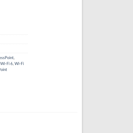
essPoint
,
,
Wi-Fi 6
,
Wi-Fi
oint