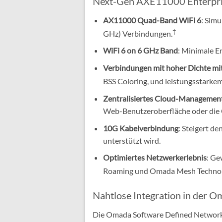
Next-Gen AXE11000 Enterpr
AX11000 Quad-Band WiFi 6
: Sim
†
GHz) Verbindungen.
WiFi 6 on 6 GHz Band
: Minimale E
Verbindungen mit hoher Dichte mit
BSS Coloring, und leistungsstarkem
Zentralisiertes Cloud-Managemen
Web-Benutzeroberfläche oder di
10G Kabelverbindung
: Steigert d
unterstützt wird.
Optimiertes Netzwerkerlebnis
: Ge
Roaming und Omada Mesh Technol
Nahtlose Integration in der 
Die Omada Software Defined Networki