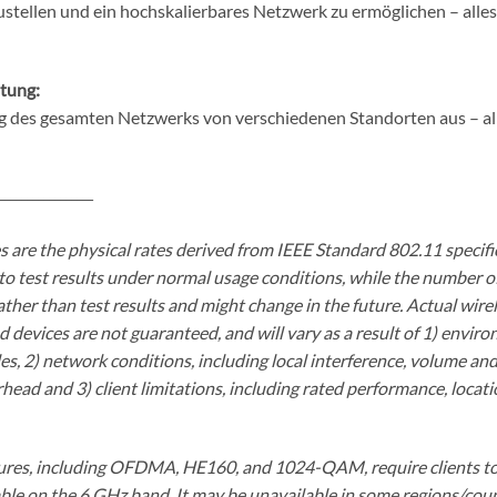
tellen und ein hochskalierbares Netzwerk zu ermöglichen – alles
tung:
g des gesamten Netzwerks von verschiedenen Standorten aus – all
_________________
are the physical rates derived from IEEE Standard 802.11 specif
 to test results under normal usage conditions, while the number 
her than test results and might change in the future. Actual wirel
devices are not guaranteed, and will vary as a result of 1) environ
es, 2) network conditions, including local interference, volume and 
ad and 3) client limitations, including rated performance, locatio
atures, including OFDMA, HE160, and 1024-QAM, require clients to
le on the 6 GHz band. It may be unavailable in some regions/count