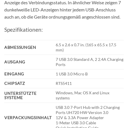
Anzeige des Verbindungsstatus. In ähnlicher Weise zeigen 7
dunkelweiße LED-Anzeigen hinter jedem USB-Anschluss
auch an, ob die Geräte ordnungsgemäß angeschlossen sind.
Spezifikationen:
6.5 x 2.6 x 0.7 in. (165 x 65.5 x 17.5
ABMESSUNGEN
mm)
7 USB 3.0 Standard A, 2 2.4A Charging
AUSGANG
Ports
EINGANG
1 USB 3.0 Micro B
CHIPSATZ
RTS5411
Windows, Mac OS X and Linux
UNTERSTÜTZTE
SYSTEME
systems
USB 3.0 7-Port Hub with 2 Charging
Ports UH720 HW-Version 3.0
VERPACKUNGSINHALT
12V & 3.3A Power Adapter
1-Meter USB 3.0 Cable
Quick Installation Guide