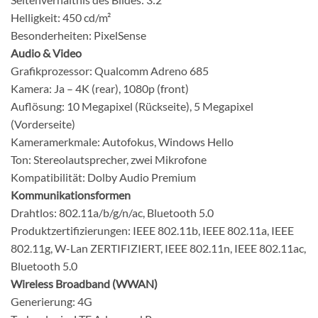
Helligkeit:
450 cd/m²
Besonderheiten:
PixelSense
Audio & Video
Grafikprozessor:
Qualcomm Adreno 685
Kamera:
Ja – 4K (rear), 1080p (front)
Auflösung:
10 Megapixel (Rückseite), 5 Megapixel
(Vorderseite)
Kameramerkmale:
Autofokus, Windows Hello
Ton:
Stereolautsprecher, zwei Mikrofone
Kompatibilität:
Dolby Audio Premium
Kommunikationsformen
Drahtlos: 802.11a/b/g/n/ac, Bluetooth 5.0
Produktzertifizierungen:
IEEE 802.11b, IEEE 802.11a, IEEE
802.11g, W-Lan ZERTIFIZIERT, IEEE 802.11n, IEEE 802.11ac,
Bluetooth 5.0
Wireless Broadband (WWAN)
Generierung:
4G