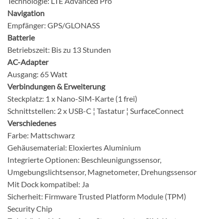
Technologie:
LTE Advanced Pro
Navigation
Empfänger:
GPS/GLONASS
Batterie
Betriebszeit:
Bis zu 13 Stunden
AC-Adapter
Ausgang:
65 Watt
Verbindungen & Erweiterung
Steckplatz:
1 x Nano-SIM-Karte (1 frei)
Schnittstellen:
2 x USB-C ¦ Tastatur ¦ SurfaceConnect
Verschiedenes
Farbe:
Mattschwarz
Gehäusematerial:
Eloxiertes Aluminium
Integrierte Optionen:
Beschleunigungssensor,
Umgebungslichtsensor, Magnetometer, Drehungssensor
Mit Dock kompatibel:
Ja
Sicherheit:
Firmware Trusted Platform Module (TPM)
Security Chip