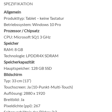
SPEZIFIKATION
Allgemein
Produkttyp:
Tablet – keine Tastatur
Betriebssystem:
Windows 10 Pro
Prozessor / Chipsatz
CPU:
Microsoft SQ1 3 GHz
Speicher
RAM:
8 GB
Technologie:
LPDDR4X SDRAM
Speicherkapazität
Hauptspeicher:
128 GB SSD
Bildschirm
Typ:
33 cm (13″)
Touchscreen:
Ja (10-Punkt-Multi-Touch)
Auflösung:
2880 x 1920
Breitbild:
Ja
Pixeldichte (ppi):
267
Seitenverhältnis des Bildes:
3:2