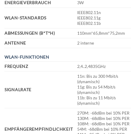
ENERGIEVERBRAUCH
3W
IEEE802.11n
WLAN-STANDARDS
IEEE802.11g
IEEE802.11b
ABMESSUNGEN (B*T*H)
110mm*65,8mm*75,2mm
ANTENNE
2 interne
WLAN-FUNKTIONEN
FREQUENZ
2,4..2,4835GHz
11n: Bis zu 300 Mbit/s
(dynamisch)
11g: Bis zu 54 Mbit/s
SIGNALRATE
(dynamisch)
11b: Bis zu 11 Mbit/s
(dynamisch)
270M: -68dBm bei 10% PER
130M: -68dBm bei 10% PER
108M: -68dBm bei 10% PER
EMPFÄNGEREMPFINDLICHKEIT
54M: -68dBm bei 10% PER