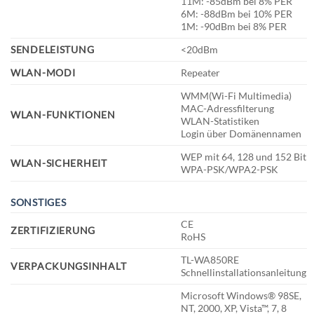
11M: -85dBm bei 8% PER
6M: -88dBm bei 10% PER
1M: -90dBm bei 8% PER
SENDELEISTUNG
<20dBm
WLAN-MODI
Repeater
WMM(Wi-Fi Multimedia)
MAC-Adressfilterung
WLAN-FUNKTIONEN
WLAN-Statistiken
Login über Domänennamen
WEP mit 64, 128 und 152 Bit
WLAN-SICHERHEIT
WPA-PSK/WPA2-PSK
SONSTIGES
CE
ZERTIFIZIERUNG
RoHS
TL-WA850RE
VERPACKUNGSINHALT
Schnellinstallationsanleitung
Microsoft Windows® 98SE,
NT, 2000, XP, Vista™, 7, 8