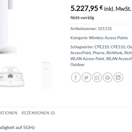
5.227,95
€
inkl. MwSt.
Nicht vorrätig
Artikelnummer:
101135
Kategorie:
Wireless Access Points
Schlagwörter:
CPE210
,
CPE510
,
Ou
AccessPoint
,
Pharos
,
RIchtfunk
,
Rich
WLAN Access Point
,
WLAN AccessP
Outdoor
MATIONEN
REZENSIONEN (0)
digkeit auf 5GHz