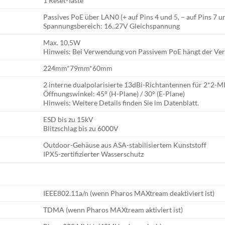
1 Reset-Taste
Passives PoE über LAN0 (+ auf Pins 4 und 5, – auf Pins 7 u
Spannungsbereich: 16..27V Gleichspannung
Max. 10,5W
Hinweis: Bei Verwendung von Passivem PoE hängt der Ver
224mm*79mm*60mm
2 interne dualpolarisierte 13dBi-Richtantennen für 2*2-
Öffnungswinkel: 45° (H-Plane) / 30° (E-Plane)
Hinweis: Weitere Details finden Sie im Datenblatt.
ESD bis zu 15kV
Blitzschlag bis zu 6000V
Outdoor-Gehäuse aus ASA-stabilisiertem Kunststoff
IPX5-zertifizierter Wasserschutz
IEEE802.11a/n (wenn Pharos MAXtream deaktiviert ist)
TDMA (wenn Pharos MAXtream aktiviert ist)