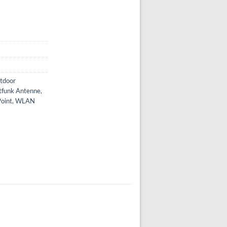
tdoor
tfunk Antenne
,
oint
,
WLAN