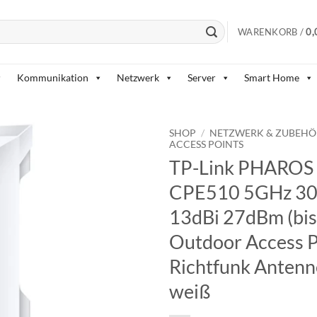
WARENKORB /
0,
Kommunikation
Netzwerk
Server
Smart Home
SHOP
/
NETZWERK & ZUBEHÖ
ACCESS POINTS
TP-Link PHAROS
BESTELLLISTE
CPE510 5GHz 3
13dBi 27dBm (bi
Outdoor Access P
Richtfunk Antenn
weiß