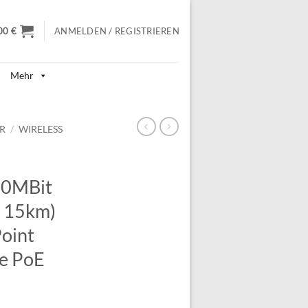
00
€
ANMELDEN / REGISTRIEREN
Mehr
R
/
WIRELESS
00MBit
s 15km)
oint
e PoE