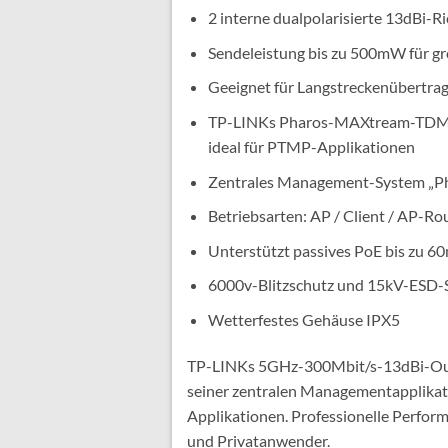
2 interne dualpolarisierte 13dBi-
Sendeleistung bis zu 500mW für g
Geeignet für Langstreckenübertra
TP-LINKs Pharos-MAXtream-TDMA(T
ideal für PTMP-Applikationen
Zentrales Management-System „Ph
Betriebsarten: AP / Client / AP-Ro
Unterstützt passives PoE bis zu 6
6000v-Blitzschutz und 15kV-ESD-
Wetterfestes Gehäuse IPX5
TP-LINKs 5GHz-300Mbit/s-13dBi-Outd
seiner zentralen Managementapplikati
Applikationen. Professionelle Perfor
und Privatanwender.