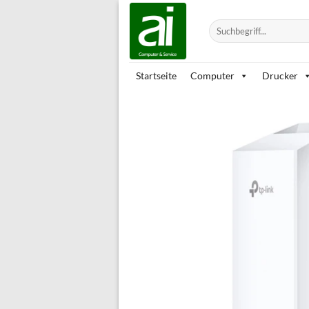
Zum
Inhalt
Suchen
nach:
springen
Startseite
Computer
Drucker