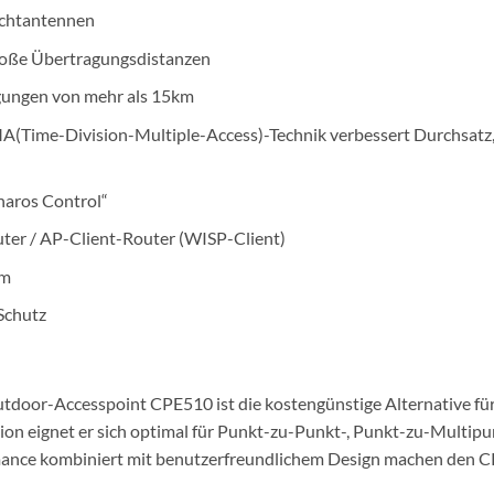
Richtantennen
roße Übertragungsdistanzen
gungen von mehr als 15km
ime-Division-Multiple-Access)-Technik verbessert Durchsatz, 
aros Control“
uter / AP-Client-Router (WISP-Client)
0m
Schutz
oor-Accesspoint CPE510 ist die kostengünstige Alternative fü
on eignet er sich optimal für Punkt-zu-Punkt-, Punkt-zu-Multipu
mance kombiniert mit benutzerfreundlichem Design machen den CP