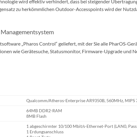
gie wird effektiv verhindert, dass bei steigender Übertragungs
gensatz zu herkömmlichen Outdoor-Accesspoints wird der Nutzd
le Managementsystem
ftware „Pharos Control“ geliefert, mit der Sie alle PharOS-Gerät
onen wie Gerätesuche, Statusmonitor, Firmware-Upgrade und Ne
Qualcomm/Atheros-Enterprise AR9350B, 560MHz, MIPS
64MB DDR2-RAM
8MB Flash
1 abgeschirmter 10/100 Mbit/s-Ethernet-Port (LAN0, Pass
1 Erdungsanschluss