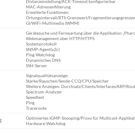
Distanzeinstellung/ACK-Timeout konfigurierbar
MAC-Adressenfilterung
Erweiterte Funktionen:
Ortungsintervall/RTS-Grenzwert/Fragmentierungsgrenzwer
GI/WiFi-Multimedia (WMM)
Gerätesuche und Fernwartung über die Applikation „Pharo
Webmanagement über HTTP/HTTPS
Systemprotokoll
SNMP-Agent(v2c)
Ping-Watchdog
Dynamisches DNS
SSH-Server
Signalqualitätsanzeige:
Stärke/Rauschen/Sende-CCQ/CPU/Speicher
Weitere Anzeigen: Durchsatz/Clients/Interfaces/ARP/
Spectrum-Analyzer
Speedtest
Ping
Traceroute
Optimiertes IGMP-Snooping/Proxy für Multicast-Applika
E
Hardware-Watchdog