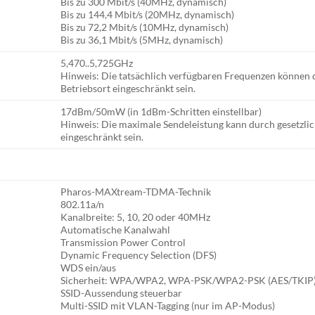
Bis zu 300 Mbit/s (40MHz, dynamisch)
Bis zu 144,4 Mbit/s (20MHz, dynamisch)
Bis zu 72,2 Mbit/s (10MHz, dynamisch)
Bis zu 36,1 Mbit/s (5MHz, dynamisch)
5,470..5,725GHz
Hinweis: Die tatsächlich verfügbaren Frequenzen können 
Betriebsort eingeschränkt sein.
17dBm/50mW (in 1dBm-Schritten einstellbar)
Hinweis: Die maximale Sendeleistung kann durch gesetzli
eingeschränkt sein.
Pharos-MAXtream-TDMA-Technik
802.11a/n
Kanalbreite: 5, 10, 20 oder 40MHz
Automatische Kanalwahl
Transmission Power Control
Dynamic Frequency Selection (DFS)
WDS ein/aus
Sicherheit: WPA/WPA2, WPA-PSK/WPA2-PSK (AES/TKIP), 
SSID-Aussendung steuerbar
Multi-SSID mit VLAN-Tagging (nur im AP-Modus)