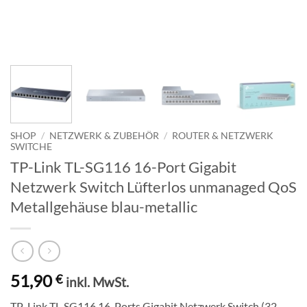
SHOP
/
NETZWERK & ZUBEHÖR
/
ROUTER & NETZWERK
SWITCHE
TP-Link TL-SG116 16-Port Gigabit
Netzwerk Switch Lüfterlos unmanaged QoS
Metallgehäuse blau-metallic
51,90
€
inkl. MwSt.
TP-Link TL-SG116 16-Ports Gigabit Netzwerk Switch (32