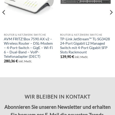
ROUTER & NETZWERK SWITCHE
ROUTER & NETZWERK SWITCHE
AVM FRITZ!Box 7590 AX v2 –
TP-Link JetStream™ TL-SG3428
Wireless Router – DSL-Modem
24-Port Gigabit L2 Managed
– 4-Port-Switch – GigE – Wi-Fi
Switch mit 4-Port Gigabit SFP
6 – Dual-Band – VoIP-
Slots Rackmount
Telefonadapter (DECT)
139,90
€
inkl. MwSt.
280,36
€
inkl. MwSt.
WIR BLEIBEN IN KONTAKT
Abonnieren Sie unseren Newsletter und erhalten
Sie bequem per E-Mail die neuesten Trends,