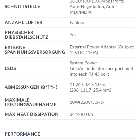
16 10/100/1000Mbps Ports,
SCHNITTSTELLE
Auto-Negotiation, Auto-
MDI/MDIX
ANZAHL LÜFTER
Fanless
PHYSISCHER
Yes
DIEBSTAHLSCHUTZ
External Power Adapter (Output:
EXTERNE
SPANNUNGSVERSORGUNG
12VDC / 1.0A)
System Power
LEDS
Link/Act indicators per port built
into each RJ-45 port
11.26 x 4.4 x 1.0 in.
ABMESSUNGEN (B*T*H)
(286*111.7*25.4 mm)
MAXIMALE
10W(220V/50Hz)
LEISTUNGSAUFNAHME
MAX HEAT DISSIPATION
34.12BTU/h
PERFORMANCE