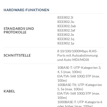
HARDWARE-FUNKTIONEN
IEEE802.3i
IEEE802.3u
IEEE802.3ab
STANDARDS UND
IEEE802.3af
PROTOKOLLE
IEEE802.3x
IEEE802.1q
IEEE802.1p
8 10/100/1000Mbps-RJ45-
SCHNITTSTELLE
Ports mit Autoabstimmung
und Auto-MDI/MDIX
10BASE-T: UTP-Kategorien 3,
4, 5 (max. 100m)
EIA/TIA-568 100Ω STP (max.
100m)
100BASE-TX: UTP-Kategorien
5, 5e (max. 100m)
KABEL
EIA/TIA-568 100Ω STP (max.
100m)
1000BASE-T: UTP-Kategorie 6
oder höher (max. 100m)