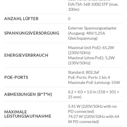
EIA/TIA-568 100Ω STP (max.
100m)
ANZAHL LÜFTER
0
Externer Spannungsadapter
SPANNUNGSVERSORGUNG
(Ausgang: 48V/1,25A
Gleichspannung)
Maximal (mit PoE): 65,2W
(230V/50Hz)
ENERGIEVERBRAUCH
Maximal (ohne PoE): 5,2W
(230V/50Hz)
Standard: 802.3af
POE-PORTS
PoE-Ports: Ports 1 bis 4
Maximale PoE-Leistung: 55W
6.2 × 4.0 × 1.0 in (158 × 101 ×
ABMESSUNGEN (B*T*H)
25 mm)
5.41 W (220V/50Hz with no
PD connected)
MAXIMALE
LEISTUNGSAUFNAHME
74.27 W (220V/50Hz with 64
W PD connected)