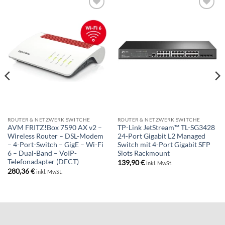
BESTELLLISTE
BESTELLLISTE
ROUTER & NETZWERK SWITCHE
ROUTER & NETZWERK SWITCHE
AVM FRITZ!Box 7590 AX v2 –
TP-Link JetStream™ TL-SG3428
Wireless Router – DSL-Modem
24-Port Gigabit L2 Managed
– 4-Port-Switch – GigE – Wi-Fi
Switch mit 4-Port Gigabit SFP
6 – Dual-Band – VoIP-
Slots Rackmount
Telefonadapter (DECT)
139,90
€
inkl. MwSt.
280,36
€
inkl. MwSt.