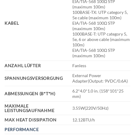
EIA/TIA-568 100Ω STP
(maximum 100m)
100BASE-TX: UTP category 5,
5e cable (maximum 100m)
KABEL
EIA/TIA-568 100Ω STP
(maximum 100m)
1000BASE-T: UTP category 5,
5e, 6 or above cable (maximum
100m)
EIA/TIA-568 100Ω STP
(maximum 100m)
ANZAHL LÜFTER
Fanless
External Power
SPANNUNGSVERSORGUNG
Adapter(Output: 9VDC/0.6A)
6.2*4.0*1.0 in. (158*101*25
ABMESSUNGEN (B*T*H)
mm)
MAXIMALE
3.55W(220V/50Hz)
LEISTUNGSAUFNAHME
MAX HEAT DISSIPATION
12.12BTU/h
PERFORMANCE