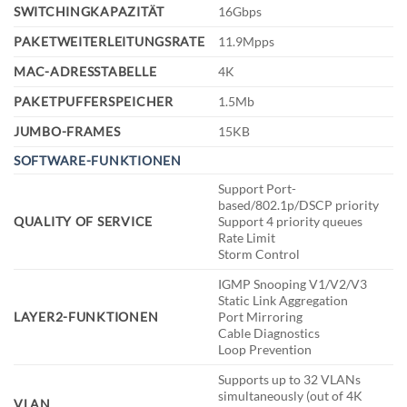
SWITCHINGKAPAZITÄT
16Gbps
PAKETWEITERLEITUNGSRATE
11.9Mpps
MAC-ADRESSTABELLE
4K
PAKETPUFFERSPEICHER
1.5Mb
JUMBO-FRAMES
15KB
SOFTWARE-FUNKTIONEN
Support Port-
based/802.1p/DSCP priority
QUALITY OF SERVICE
Support 4 priority queues
Rate Limit
Storm Control
IGMP Snooping V1/V2/V3
Static Link Aggregation
LAYER2-FUNKTIONEN
Port Mirroring
Cable Diagnostics
Loop Prevention
Supports up to 32 VLANs
simultaneously (out of 4K
VLAN