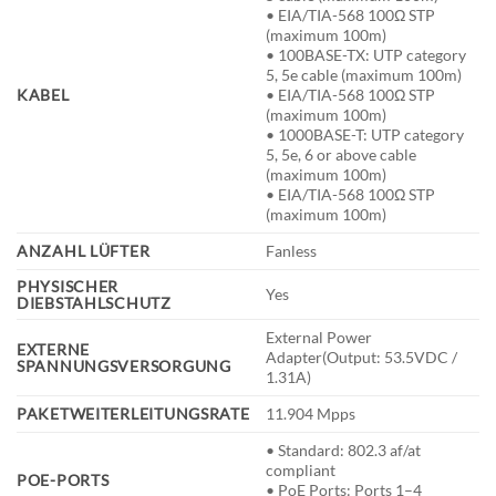
• EIA/TIA-568 100Ω STP
(maximum 100m)
• 100BASE-TX: UTP category
5, 5e cable (maximum 100m)
KABEL
• EIA/TIA-568 100Ω STP
(maximum 100m)
• 1000BASE-T: UTP category
5, 5e, 6 or above cable
(maximum 100m)
• EIA/TIA-568 100Ω STP
(maximum 100m)
ANZAHL LÜFTER
Fanless
PHYSISCHER
Yes
DIEBSTAHLSCHUTZ
External Power
EXTERNE
Adapter(Output: 53.5VDC /
SPANNUNGSVERSORGUNG
1.31A)
PAKETWEITERLEITUNGSRATE
11.904 Mpps
• Standard: 802.3 af/at
compliant
POE-PORTS
• PoE Ports: Ports 1–4