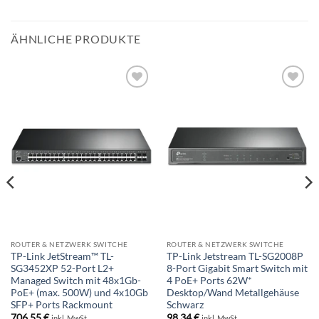
ÄHNLICHE PRODUKTE
BESTELLLISTE
BESTELLLISTE
ROUTER & NETZWERK SWITCHE
ROUTER & NETZWERK SWITCHE
TP-Link JetStream™ TL-
TP-Link Jetstream TL-SG2008P
SG3452XP 52-Port L2+
8-Port Gigabit Smart Switch mit
Managed Switch mit 48x1Gb-
4 PoE+ Ports 62W*
PoE+ (max. 500W) und 4x10Gb
Desktop/Wand Metallgehäuse
SFP+ Ports Rackmount
Schwarz
706,55
€
98,34
€
inkl. MwSt.
inkl. MwSt.