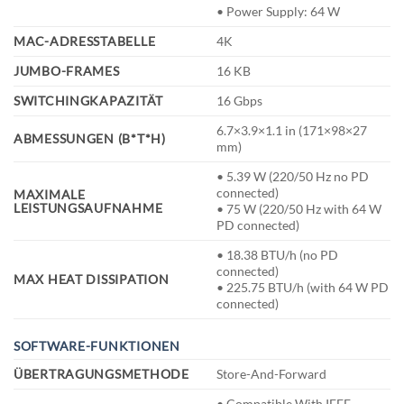
• Power Supply: 64 W
MAC-ADRESSTABELLE
4K
JUMBO-FRAMES
16 KB
SWITCHINGKAPAZITÄT
16 Gbps
6.7×3.9×1.1 in (171×98×27
ABMESSUNGEN (B*T*H)
mm)
• 5.39 W (220/50 Hz no PD
connected)
MAXIMALE
LEISTUNGSAUFNAHME
• 75 W (220/50 Hz with 64 W
PD connected)
• 18.38 BTU/h (no PD
connected)
MAX HEAT DISSIPATION
• 225.75 BTU/h (with 64 W PD
connected)
SOFTWARE-FUNKTIONEN
ÜBERTRAGUNGSMETHODE
Store-And-Forward
• Compatible With IEEE