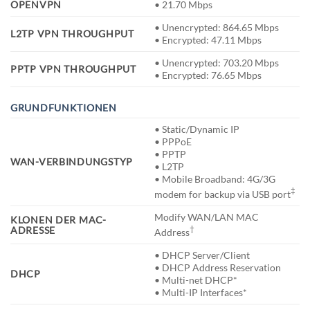
OPENVPN
• 21.70 Mbps
• Unencrypted: 864.65 Mbps
L2TP VPN THROUGHPUT
• Encrypted: 47.11 Mbps
• Unencrypted: 703.20 Mbps
PPTP VPN THROUGHPUT
• Encrypted: 76.65 Mbps
GRUNDFUNKTIONEN
• Static/Dynamic IP
• PPPoE
• PPTP
WAN-VERBINDUNGSTYP
• L2TP
• Mobile Broadband: 4G/3G
‡
modem for backup via USB port
Modify WAN/LAN MAC
KLONEN DER MAC-
†
ADRESSE
Address
• DHCP Server/Client
• DHCP Address Reservation
DHCP
• Multi-net DHCP*
• Multi-IP Interfaces*