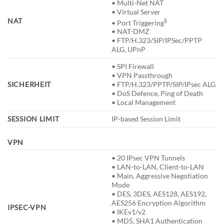
• Multi-Net NAT
• Virtual Server
§
NAT
• Port Triggering
• NAT-DMZ
• FTP/H.323/SIP/IPSec/PPTP
ALG, UPnP
• SPI Firewall
• VPN Passthrough
SICHERHEIT
• FTP/H.323/PPTP/SIP/IPsec ALG
• DoS Defence, Ping of Death
• Local Management
SESSION LIMIT
IP-based Session Limit
VPN
• 20 IPsec VPN Tunnels
• LAN-to-LAN, Client-to-LAN
• Main, Aggressive Negotiation
Mode
• DES, 3DES, AES128, AES192,
AES256 Encryption Algorithm
IPSEC-VPN
• IKEv1/v2
• MD5, SHA1 Authentication