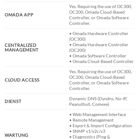
Yes. Requiring the use of OC300,
OC200, Omada Cloud-Based
OMADA APP
Controller, or Omada Software
Controller.
• Omada Hardware Controller
(OC300)
• Omada Hardware Controller
CENTRALIZED
MANAGEMENT
(OC200)
• Omada Software Controller
• Omada Cloud-Based Controller
Yes. Requiring the use of OC300,
OC200, Omada Cloud-Based
CLOUD ACCESS
Controller, or Omada Software
Controller.
Dynamic DNS (Dyndns, No-IP,
DIENST
Peanuthull, Comexe)
• Web Management Interface
• Remote Management
• Export & Import Configuration
• SNMP v1/v2c/v3
WARTUNG
• Diagnostics (Ping &