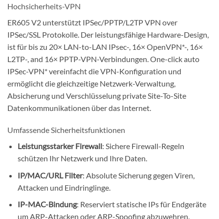
Hochsicherheits-VPN
ER605 V2 unterstützt IPSec/PPTP/L2TP VPN over
IPSec/SSL Protokolle. Der leistungsfähige Hardware-Design,
ist für bis zu 20× LAN-to-LAN IPsec-, 16× OpenVPN*-, 16×
L2TP-, and 16× PPTP-VPN-Verbindungen. One-click auto
IPSec-VPN* vereinfacht die VPN-Konfiguration und
ermöglicht die gleichzeitige Netzwerk-Verwaltung,
Absicherung und Verschlüsselung private Site-To-Site
Datenkommunikationen über das Internet.
Umfassende Sicherheitsfunktionen
Leistungsstarker Firewall
: Sichere Firewall-Regeln
schützen Ihr Netzwerk und Ihre Daten.
IP/MAC/URL Filter
: Absolute Sicherung gegen Viren,
Attacken und Eindringlinge.
IP-MAC-Bindung
: Reserviert statische IPs für Endgeräte
um ARP-Attacken oder ARP-Spoofing abzuwehren.