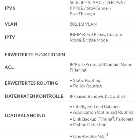
StaticIP / SLAAC / DHCPv6 /
IPV6
PPPoE / 6to4Tunnel /
PassThrough
VLAN
802.1Q VLAN
IGMP v2/v3 Proxy, Custom
IPTV
Mode, Bridge Mode
ERWEITERTE FUNKTIONEN
IP/Port/Protocol/Domain Name
ACL
Filtering
• Static Routing
ERWEITERTES ROUTING
• Policy Routing
DATENRATENKONTROLLE
IP-based Bandwidth Control
• Intelligent Load Balance
• Application Optimized Routing
LOADBALANCING
§
• Link Backup (Timing
, Failover)
• Online Detection
§
• One-to-One NAT