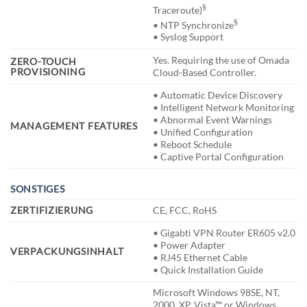
§
Traceroute)
§
• NTP Synchronize
• Syslog Support
Yes. Requiring the use of Omada
ZERO-TOUCH
PROVISIONING
Cloud-Based Controller.
• Automatic Device Discovery
• Intelligent Network Monitoring
• Abnormal Event Warnings
MANAGEMENT FEATURES
• Unified Configuration
• Reboot Schedule
• Captive Portal Configuration
SONSTIGES
ZERTIFIZIERUNG
CE, FCC, RoHS
• Gigabti VPN Router ER605 v2.0
• Power Adapter
VERPACKUNGSINHALT
• RJ45 Ethernet Cable
• Quick Installation Guide
Microsoft Windows 98SE, NT,
2000, XP, Vista™ or Windows