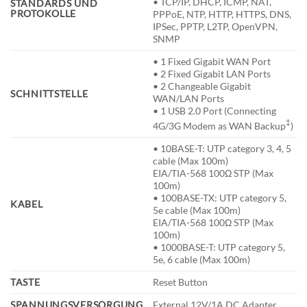
• TCP/IP, DHCP, ICMP, NAT,
STANDARDS UND
PROTOKOLLE
PPPoE, NTP, HTTP, HTTPS, DNS,
IPSec, PPTP, L2TP, OpenVPN,
SNMP
• 1 Fixed Gigabit WAN Port
• 2 Fixed Gigabit LAN Ports
• 2 Changeable Gigabit
SCHNITTSTELLE
WAN/LAN Ports
• 1 USB 2.0 Port (Connecting
‡
4G/3G Modem as WAN Backup
)
• 10BASE-T: UTP category 3, 4, 5
cable (Max 100m)
EIA/TIA-568 100Ω STP (Max
100m)
• 100BASE-TX: UTP category 5,
KABEL
5e cable (Max 100m)
EIA/TIA-568 100Ω STP (Max
100m)
• 1000BASE-T: UTP category 5,
5e, 6 cable (Max 100m)
TASTE
Reset Button
SPANNUNGSVERSORGUNG
External 12V/1A DC Adapter