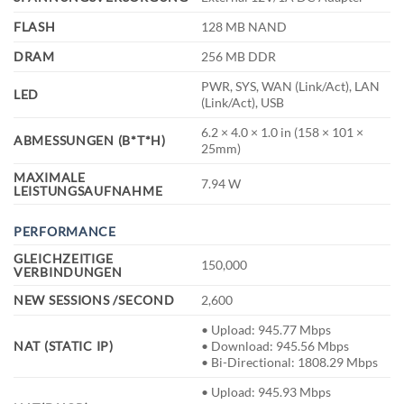
FLASH
128 MB NAND
DRAM
256 MB DDR
PWR, SYS, WAN (Link/Act), LAN
LED
(Link/Act), USB
6.2 × 4.0 × 1.0 in (158 × 101 ×
ABMESSUNGEN (B*T*H)
25mm)
MAXIMALE
7.94 W
LEISTUNGSAUFNAHME
PERFORMANCE
GLEICHZEITIGE
150,000
VERBINDUNGEN
NEW SESSIONS /SECOND
2,600
• Upload: 945.77 Mbps
NAT (STATIC IP)
• Download: 945.56 Mbps
• Bi-Directional: 1808.29 Mbps
• Upload: 945.93 Mbps