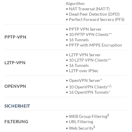
Algorithm
• NAT Traversal (NAT-T)
• Dead Peer Detection (DPD)
• Perfect Forward Secrecy (PFS)
• PPTP VPN Server
• 10 PPTP VPN Clients**
PPTP-VPN
• 16 Tunnels
• PPTP with MPPE Encryption
• L2TP VPN Server
• 10 L2TP VPN Clients**
L2TP-VPN
• 16 Tunnels
• L2TP over IPSec
• OpenVPN Server*
△
OPENVPN
• 10 OpenVPN Clients*
• 16 OpenVPN Tunnels*
SICHERHEIT
§
• WEB Group Filtering
• URL Filtering
FILTERUNG
§
• Web Security