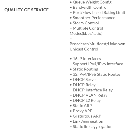
• Queue Weight Config
• Bandwidth Control
QUALITY OF SERVICE
– Port/Flow based Rating Limit
• Smoother Performance
• Storm Control
– Multiple Control
Modes(kbps/ratio)
–
Broadcast/Multicast/Unknown-
Unicast Control
• 16 IP Interfaces
– Support IPv4/IPv6 Interface
• Static Routing
– 32 IPv4/IPv6 Static Routes
• DHCP Server
• DHCP Relay
– DHCP Interface Relay
– DHCP VLAN Relay
• DHCP L2 Relay
• Static ARP
• Proxy ARP
• Gratuitous ARP
• Link Aggregation
– Static link aggregation