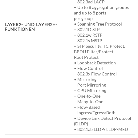
– 802.3ad LACP
– Up to 8 aggregation groups
and up to 8 ports
per group
• Spanning Tree Protocol
LAYER2- UND LAYER2+-
FUNKTIONEN
– 802.1D STP
– 802.1w RSTP
– 802.1s MSTP
– STP Security: TC Protect,
BPDU Filter/Protect,
Root Protect
• Loopback Detection
• Flow Control
– 802.3x Flow Control
• Mirroring
– Port Mirroring
– CPU Mirroring
– One-to-One
– Many-to-One
– Flow-Based
– Ingress/Egress/Both
• Device Link Detect Protocol
(DLDP)
• 802.1ab LLDP/ LLDP-MED