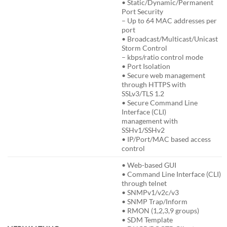
• Static/Dynamic/Permanent
Port Security
– Up to 64 MAC addresses per
port
• Broadcast/Multicast/Unicast
Storm Control
– kbps/ratio control mode
• Port Isolation
• Secure web management
through HTTPS with
SSLv3/TLS 1.2
• Secure Command Line
Interface (CLI)
management with
SSHv1/SSHv2
• IP/Port/MAC based access
control
• Web-based GUI
• Command Line Interface (CLI)
through telnet
• SNMPv1/v2c/v3
• SNMP Trap/Inform
• RMON (1,2,3,9 groups)
• SDM Template