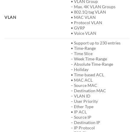
• VLAN Group
– Max. 4K VLAN Groups
• 802.1Q tag VLAN
VLAN
• MAC VLAN
• Protocol VLAN
• GVRP
• Voice VLAN
• Support up to 230 entries
• Time-Range
– Time Slice
– Week Time-Range
– Absolute Time-Range
– Holiday
• Time-based ACL
• MAC ACL
– Source MAC
– Destination MAC
– VLAN ID
– User Priority
– Ether Type
• IP ACL
– Source IP
– Destination IP
– IP Protocol