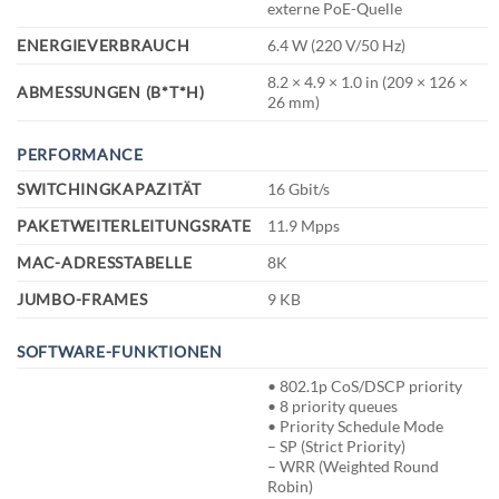
externe PoE-Quelle
ENERGIEVERBRAUCH
6.4 W (220 V/50 Hz)
8.2 × 4.9 × 1.0 in (209 × 126 ×
ABMESSUNGEN (B*T*H)
26 mm)
PERFORMANCE
SWITCHINGKAPAZITÄT
16 Gbit/s
PAKETWEITERLEITUNGSRATE
11.9 Mpps
MAC-ADRESSTABELLE
8K
JUMBO-FRAMES
9 KB
SOFTWARE-FUNKTIONEN
• 802.1p CoS/DSCP priority
• 8 priority queues
• Priority Schedule Mode
– SP (Strict Priority)
– WRR (Weighted Round
Robin)