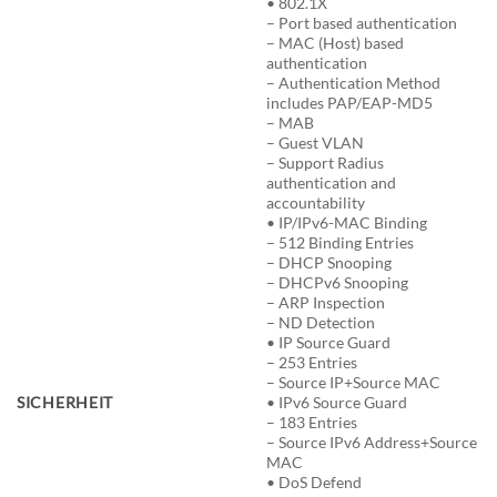
• 802.1X
– Port based authentication
– MAC (Host) based
authentication
– Authentication Method
includes PAP/EAP-MD5
– MAB
– Guest VLAN
– Support Radius
authentication and
accountability
• IP/IPv6-MAC Binding
– 512 Binding Entries
– DHCP Snooping
– DHCPv6 Snooping
– ARP Inspection
– ND Detection
• IP Source Guard
– 253 Entries
– Source IP+Source MAC
SICHERHEIT
• IPv6 Source Guard
– 183 Entries
– Source IPv6 Address+Source
MAC
• DoS Defend