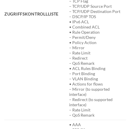
– TCP Flag
– TCP/UDP Source Port
– TCP/UDP Destination Port
ZUGRIFFSKONTROLLLISTE
– DSCP/IP TOS
• IPv6 ACL
• Combined ACL
• Rule Operation
– Permit/Deny
• Policy Action
– Mirror
– Rate Limit
– Redirect
– QoS Remark
• ACL Rules Binding
– Port Binding
– VLAN Binding
• Actions for flows
– Mirror (to supported
interface)
– Redirect (to supported
interface)
– Rate Limit
– QoS Remark
• AAA