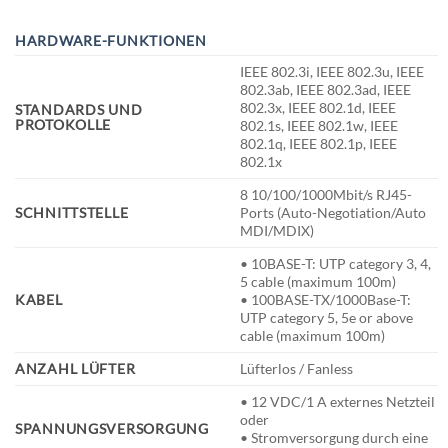
HARDWARE-FUNKTIONEN
IEEE 802.3i, IEEE 802.3u, IEEE
802.3ab, IEEE 802.3ad, IEEE
802.3x, IEEE 802.1d, IEEE
STANDARDS UND
PROTOKOLLE
802.1s, IEEE 802.1w, IEEE
802.1q, IEEE 802.1p, IEEE
802.1x
8 10/100/1000Mbit/s RJ45-
SCHNITTSTELLE
Ports (Auto-Negotiation/Auto
MDI/MDIX)
• 10BASE-T: UTP category 3, 4,
5 cable (maximum 100m)
KABEL
• 100BASE-TX/1000Base-T:
UTP category 5, 5e or above
cable (maximum 100m)
ANZAHL LÜFTER
Lüfterlos / Fanless
• 12 VDC/1 A externes Netzteil
oder
SPANNUNGSVERSORGUNG
• Stromversorgung durch eine