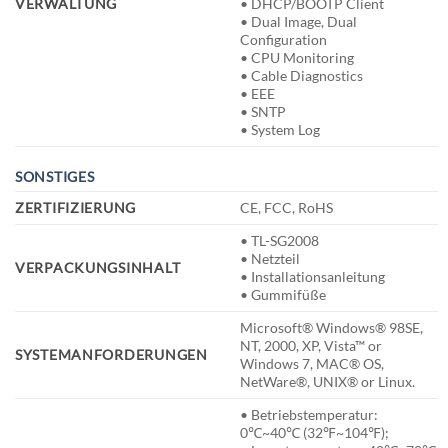
VERWALTUNG
• DHCP/BOOTP Client
• Dual Image, Dual
Configuration
• CPU Monitoring
• Cable Diagnostics
• EEE
• SNTP
• System Log
SONSTIGES
ZERTIFIZIERUNG
CE, FCC, RoHS
• TL-SG2008
• Netzteil
VERPACKUNGSINHALT
• Installationsanleitung
• Gummifüße
Microsoft® Windows® 98SE,
NT, 2000, XP, Vista™ or
SYSTEMANFORDERUNGEN
Windows 7, MAC® OS,
NetWare®, UNIX® or Linux.
• Betriebstemperatur:
0℃~40℃ (32℉~104℉);