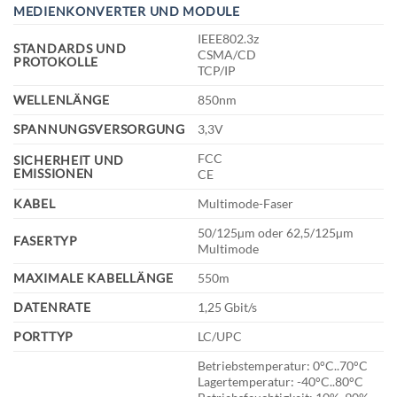
MEDIENKONVERTER UND MODULE
IEEE802.3z
STANDARDS UND
CSMA/CD
PROTOKOLLE
TCP/IP
WELLENLÄNGE
850nm
SPANNUNGSVERSORGUNG
3,3V
FCC
SICHERHEIT UND
EMISSIONEN
CE
KABEL
Multimode-Faser
50/125µm oder 62,5/125µm
FASERTYP
Multimode
MAXIMALE KABELLÄNGE
550m
DATENRATE
1,25 Gbit/s
PORTTYP
LC/UPC
Betriebstemperatur: 0°C..70°C
Lagertemperatur: -40°C..80°C