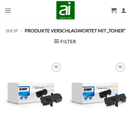
Zum
Inhalt
springen
SHOP
/
PRODUKTE VERSCHLAGWORTET MIT „TONER“
FILTER
BESTELLLISTE
BESTELLLISTE