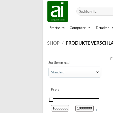
Zum
Inhalt
Suchen
nach:
springen
Startseite
Computer
Drucker
SHOP
/
PRODUKTE VERSCHLA
E
Sortieren nach
Sort Products
Preis
-
€
Minimum Price
Maximum Price