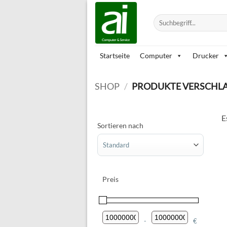
Zum
Inhalt
Suchen
nach:
springen
Startseite
Computer
Drucker
SHOP
/
PRODUKTE VERSCHLAG
E
Sortieren nach
Sort Products
Preis
-
€
Minimum Price
Maximum Price