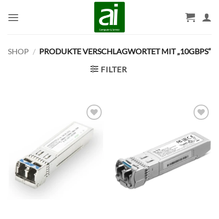
Zum
Inhalt
springen
SHOP
/
PRODUKTE VERSCHLAGWORTET MIT „10GBPS“
FILTER
BESTELLLISTE
BESTELLLISTE