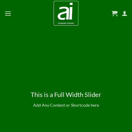
Zum
Inhalt
springen
This is a Full Width Slider
Add Any Content or Shortcode here
CLICK ME