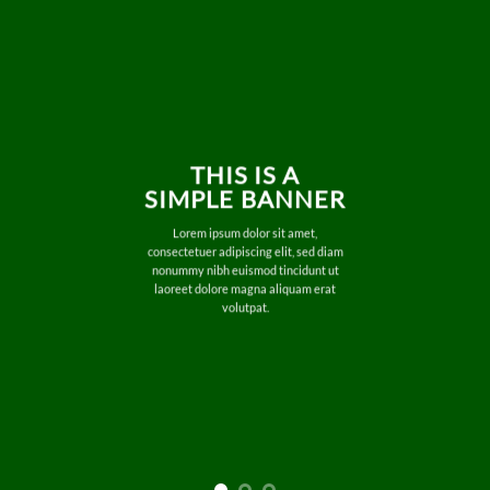
THIS IS A
SIMPLE BANNER
Lorem ipsum dolor sit amet,
consectetuer adipiscing elit, sed diam
nonummy nibh euismod tincidunt ut
laoreet dolore magna aliquam erat
volutpat.