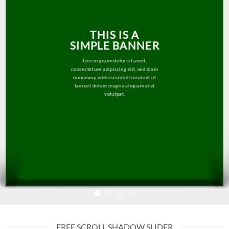
THIS IS A
SIMPLE BANNER
Lorem ipsum dolor sit amet,
consectetuer adipiscing elit, sed diam
nonummy nibh euismod tincidunt ut
laoreet dolore magna aliquam erat
volutpat.
FREE SCROLL SHADOW SLIDER