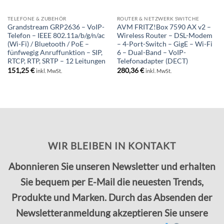
TELEFONE & ZUBEHÖR
ROUTER & NETZWERK SWITCHE
Grandstream GRP2636 – VoIP-
AVM FRITZ!Box 7590 AX v2 –
Telefon – IEEE 802.11a/b/g/n/ac
Wireless Router – DSL-Modem
(Wi-Fi) / Bluetooth / PoE –
– 4-Port-Switch – GigE – Wi-Fi
fünfwegig Anruffunktion – SIP,
6 – Dual-Band – VoIP-
RTCP, RTP, SRTP – 12 Leitungen
Telefonadapter (DECT)
151,25
€
280,36
€
inkl. MwSt.
inkl. MwSt.
WIR BLEIBEN IN KONTAKT
Abonnieren Sie unseren Newsletter und erhalten
Sie bequem per E-Mail die neuesten Trends,
Produkte und Marken. Durch das Absenden der
Newsletteranmeldung akzeptieren Sie unsere